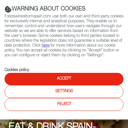
(+34) 913 497 100 |
WARNING ABOUT COOKIES
Foodswinesfromspain.com use both our own and third-party cookies
for exclusively internal and analytical purposes. They enable us to
remember, control and understand how users navigate through our
website so we are able to offer services based on information from
Contact FWS Worldwide
the user's browser. Some cookies belong to third parties located in
Search
countries where the legislation does not guarantee a suitable level of
data protection. Click
here
for more information about our cookie
policy. You can accept all cookies by clicking on "Accept" button or
Home
Upcoming Events
Events
you can configure or reject them by clicking on "Settings".
Eat & Drink Spanien-Wochen im Portomarin
Cookies policy
.
ACCEPT
SETTINGS
REJECT
EAT & DRINK SPAIN-