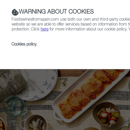
WARNING ABOUT COOKIES
Foodswinesfromspain.com use both our own and third-party cookies 
website so we are able to offer services based on information from t
protection. Click
here
for more information about our cookie policy. Y
RESTAURANTS & SHOPS
FOOD & BEVERAGE
Cookies policy
.
Home
Upcoming Events
TASTE SPAIN 2022