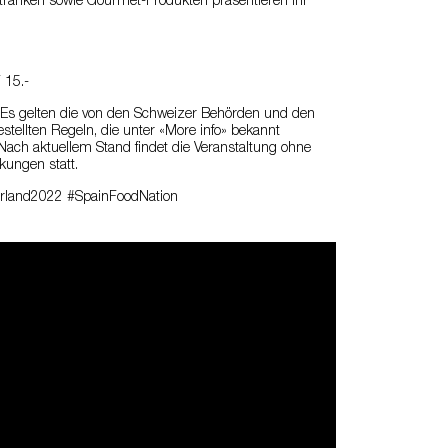
tränken sowie Gourmet-Produkten präsentieren ihr
 15.-
Es gelten die von den Schweizer Behörden und den
estellten Regeln, die unter «More info» bekannt
ach aktuellem Stand findet die Veranstaltung ohne
kungen statt.
erland2022 #SpainFoodNation