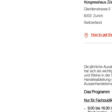
Kongresshaus Zür
Claridenstrasse 5
8002 Zurich
Switzerland
How to get th
Die jährliche Auss
hat sich als wich
und Weine in der S
Handelsabteilung d
Aussenhandelsinsti
Das Programm
Nur für Fachpubl
9.00 bis 16.30 