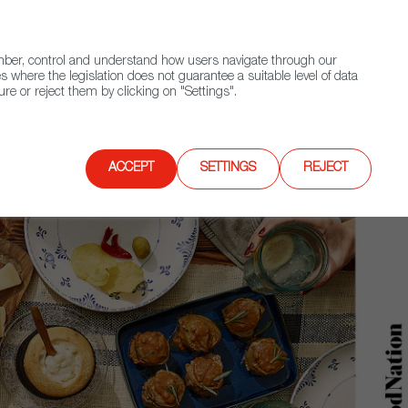
(+34) 913 497 100 |
ember, control and understand how users navigate through our
Contact FWS Worldwide
Search
s where the legislation does not guarantee a suitable level of data
re or reject them by clicking on "Settings".
E
UPCOMING EVENTS
SPAIN FOOD NATION
ACCEPT
SETTINGS
REJECT