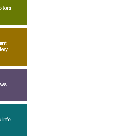
itors
ent
lery
ws
 Info