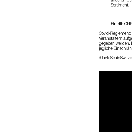
anderen Ge
Sortiment.
Eintritt
: CHF
Covid-Reglement: 
Veranstaltern aufg
gegeben werden. N
jegliche Einschrän
#TasteSpainSwitz