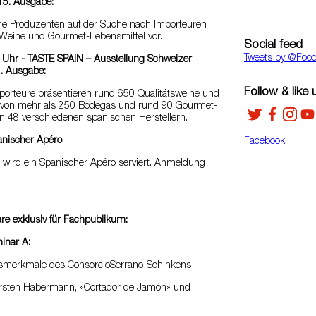
15. Ausgabe:
he Produzenten auf der Suche nach Importeuren
e Weine und Gourmet-Lebensmittel vor.
Social feed
Tweets by ‎@Foo
0 Uhr - TASTE SPAIN – Ausstellung Schweizer
1. Ausgabe:
Follow & like 
porteure präsentieren rund 650 Qualitätsweine und
n von mehr als 250 Bodegas und rund 90 Gourmet-
n 48 verschiedenen spanischen Herstellern.
anischer Apéro
Facebook
 wird ein Spanischer Apéro serviert. Anmeldung
re exklusiv für Fachpublikum:
inar A:
ätsmerkmale des ConsorcioSerrano-Schinkens
Torsten Habermann, «Cortador de Jamón» und