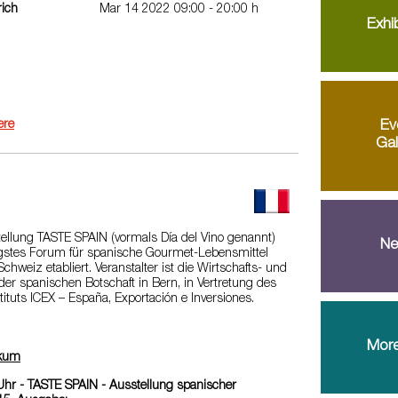
ich
Mar 14 2022 09:00 - 20:00 h
Exhib
ere
Ev
Gal
tellung TASTE SPAIN (vormals Día del Vino genannt)
Ne
tigstes Forum für spanische Gourmet-Lebensmittel
chweiz etabliert. Veranstalter ist die Wirtschafts- und
er spanischen Botschaft in Bern, in Vertretung des
tuts ICEX – España, Exportación e Inversiones.
More
ikum
Uhr - TASTE SPAIN - Ausstellung spanischer