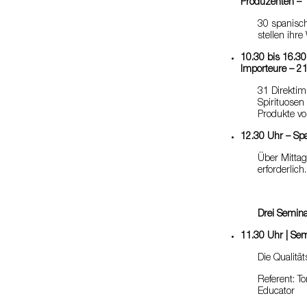
Produzenten – 
30 spanisc
stellen ihr
10.30 bis 16.3
Importeure – 2
31 Direktim
Spirituose
Produkte vo
12.30 Uhr – Sp
Über Mittag
erforderlich.
Drei Semina
11.30 Uhr | Sem
Die Qualit
Referent: 
Educator