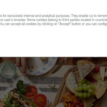
for exclusively internal and analytical purposes. They enable us to rem
he user's browser. Some cookies belong to third parties located in countrie
ou can accept all cookies by clicking on "Accept" button or you can configu
WINE & SPIRITS
AGRIFOODTECH
FWS ACADEMY
TRAD