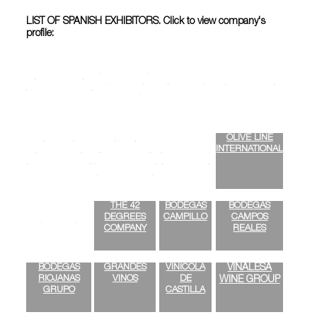
LIST OF SPANISH EXHIBITORS. Click to view company's
profile:
ACEITUNAS
ACEITUNAS
SANMER
ACESUR
COOPOLIVA
GUADALQUIVIR
OLIVES
ANGEL
IAN -
OLIVE LINE
CAMACHO
INDUSTRIAS
MUELOLIVA
INTERNATIONAL
ALIMENTACIÓN
ALIMENTARIAS
Y MINERVA
DE NAVARRA
THE 42
BODEGAS
BODEGAS
DEGREES
CAMPILLO
CAMPOS
SOVENA
COMPANY
REALES
BODEGAS
GRANDES
VINÍCOLA
VIÑALESA
RIOJANAS
VINOS
DE
WINE GROUP
GRUPO
CASTILLA