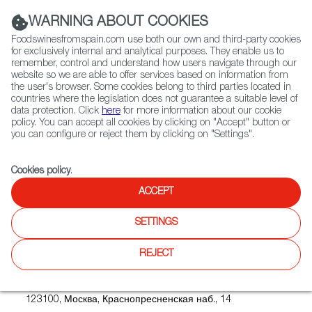
(+34) 913 497 100 |
WARNING ABOUT COOKIES
Foodswinesfromspain.com use both our own and third-party cookies
for exclusively internal and analytical purposes. They enable us to
remember, control and understand how users navigate through our
website so we are able to offer services based on information from
Contact FWS Worldwide
the user's browser. Some cookies belong to third parties located in
Search
countries where the legislation does not guarantee a suitable level of
data protection. Click
here
for more information about our cookie
policy. You can accept all cookies by clicking on "Accept" button or
Home
Upcoming Events
PRODEXPO 2022
you can configure or reject them by clicking on "Settings".
Cookies policy
.
ACCEPT
PRODEXPO 2022
SETTINGS
REJECT
Where
ЦВК «ЭКСПОЦЕНТР»
123100, Москва, Краснопресненская наб., 14