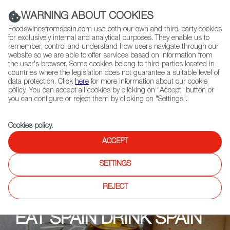
(+34) 913 497 100 |
WARNING ABOUT COOKIES
Foodswinesfromspain.com use both our own and third-party cookies
for exclusively internal and analytical purposes. They enable us to
remember, control and understand how users navigate through our
website so we are able to offer services based on information from
Contact FWS Worldwide
the user's browser. Some cookies belong to third parties located in
Search
countries where the legislation does not guarantee a suitable level of
data protection. Click
here
for more information about our cookie
policy. You can accept all cookies by clicking on "Accept" button or
Home
Upcoming Events
Shops
Fenske´s Weine&Feinkost
you can configure or reject them by clicking on "Settings".
Cookies policy
.
ACCEPT
SETTINGS
REJECT
EAT SPAIN DRINK SPAIN