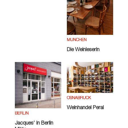
MÜNCHEN
Die Weinleserin
OSNABRÜCK
Weinhandel Peral
BERLIN
Jacques’ in Berlin