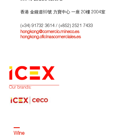
香港 金鐘道89號 力寶中心 一座 20樓 2004室
(+34) 91732 3614
/ (+852) 2521 7433
hongkong@comercio.mineco.es
hongkong.oficinascomerciales.es
Our brands:
Wine