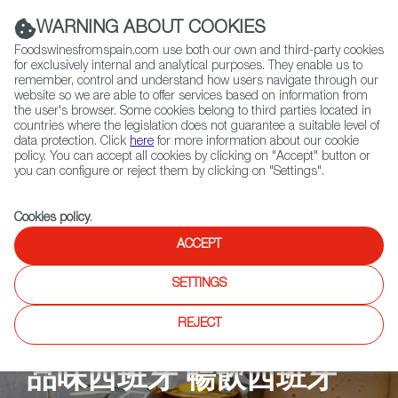
(+34) 913 497 100 |
WARNING ABOUT COOKIES
Foodswinesfromspain.com use both our own and third-party cookies
for exclusively internal and analytical purposes. They enable us to
remember, control and understand how users navigate through our
website so we are able to offer services based on information from
Contact FWS Worldwide
the user's browser. Some cookies belong to third parties located in
Search
countries where the legislation does not guarantee a suitable level of
data protection. Click
here
for more information about our cookie
policy. You can accept all cookies by clicking on "Accept" button or
Home
Upcoming Events
品味西班牙 暢飲西班牙 香港 2025
you can configure or reject them by clicking on "Settings".
Cookies policy
.
ACCEPT
SETTINGS
REJECT
品味西班牙 暢飲西班牙