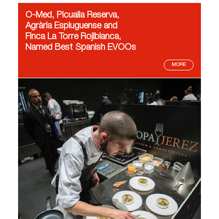
O-Med, Picualia Reserva,
Agrària Espluguense and
Finca La Torre Rojiblanca,
Named Best Spanish EVOOs
MORE