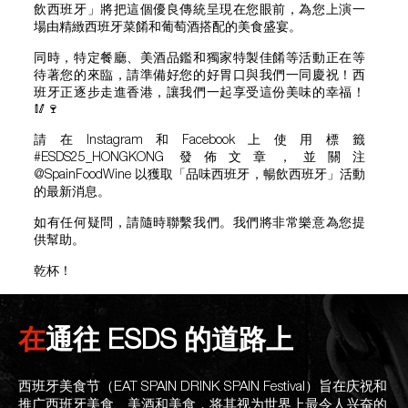
飲西班牙」將把這個優良傳統呈現在您眼前，為您上演一
場由精緻西班牙菜餚和葡萄酒搭配的美食盛宴。
同時，特定餐廳、美酒品鑑和獨家特製佳餚等活動正在等
待著您的來臨，請準備好您的好胃口與我們一同慶祝！西
班牙正逐步走進香港，讓我們一起享受這份美味的幸福！
🥢🍷
請在Instagram和Facebook上使用標籤
#ESDS25_HONGKONG 發佈文章，並關注
@SpainFoodWine 以獲取「品味西班牙，暢飲西班牙」活動
的最新消息。
如有任何疑問，請隨時聯繫我們。我們將非常樂意為您提
供幫助。
乾杯！
在通往 ESDS 的道路上
西班牙美食节（EAT SPAIN DRINK SPAIN Festival）旨在庆祝和
推广西班牙美食、美酒和美食，将其视为世界上最令人兴奋的