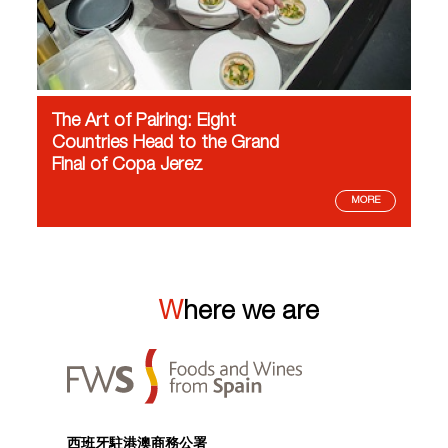
The Art of Pairing: Eight
Countries Head to the Grand
Final of Copa Jerez
MORE
Where we are
西班牙駐港澳商務公署