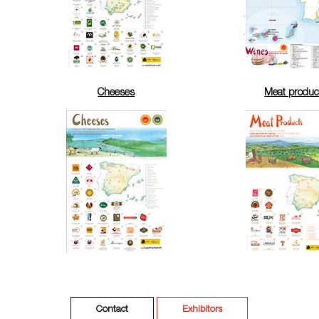
Cheeses
Meat produc
Contact
Exhibitors