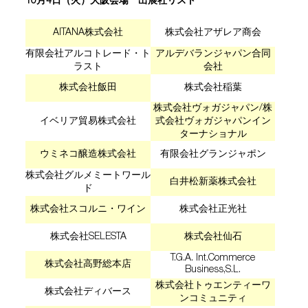
10月4日（火）大阪会場 出展社リスト
AITANA株式会社
株式会社アザレア商会
有限会社アルコトレード・ト
アルデバランジャパン合同
ラスト
会社
株式会社飯田
株式会社稲葉
株式会社ヴォガジャパン/株
イベリア貿易株式会社
式会社ヴォガジャパンイン
ターナショナル
ウミネコ醸造株式会社
有限会社グランジャポン
株式会社グルメミートワール
白井松新薬株式会社
ド
株式会社スコルニ・ワイン
株式会社正光社
株式会社SELESTA
株式会社仙石
T.G.A. Int.Commerce
株式会社高野総本店
Business,S.L.
株式会社トゥエンティーワ
株式会社ディバース
ンコミュニティ