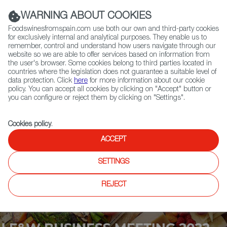
(+34) 913 497 100 |
WARNING ABOUT COOKIES
Foodswinesfromspain.com use both our own and third-party cookies
for exclusively internal and analytical purposes. They enable us to
remember, control and understand how users navigate through our
website so we are able to offer services based on information from
Contact FWS Worldwide
the user's browser. Some cookies belong to third parties located in
Search
countries where the legislation does not guarantee a suitable level of
data protection. Click
here
for more information about our cookie
policy. You can accept all cookies by clicking on "Accept" button or
Home
Upcoming Events
Exhibitors
you can configure or reject them by clicking on "Settings".
Cookies policy
.
ACCEPT
SETTINGS
REJECT