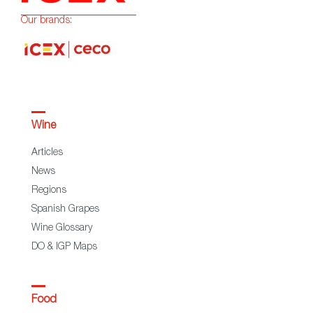
Our brands:
Wine
Articles
News
Regions
Spanish Grapes
Wine Glossary
DO & IGP Maps
Food