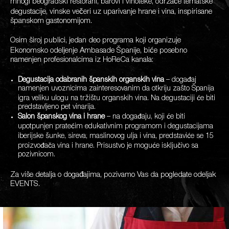
mnogi beogradski restorani, barovi i vinoteke, održaće tematske
degustacije, vinske večeri uz uparivanje hrane i vina, inspirisane
španskom gastonomijom.
Osim široj publici, jedan deo programa koji organizuje
Ekonomsko odeljenje Ambasade Španije, biće posebno
namenjen profesionalcima iz HoReCa kanala:
Degustacija odabranih španskih organskih vina
– događaj
namenjen uvoznicima zainteresovanim da otkriju zašto Španija
igra veliku ulogu na tržištu organskih vina. Na degustaciji će biti
predstavljeno pet vinarija.
Salon španskog vina i hrane
– na događaju, koji će biti
upotpunjen pratećim edukativnim programom i degustacijama
iberijske šunke, sireva, maslinovog ulja i vina, predstaviće se 15
proizvođača vina i hrane. Prisustvo je moguće isključivo sa
pozivnicom.
Za više detalja o događajima, pozivamo Vas da pogledate odeljak
EVENTS.