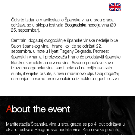
Četvrto izdanje manifestacije Španska vina u srcu grada
održava se u sklopu festivala
Beogradska nedelja vina
(20-
25. septembar).
Centralni događaj ovogodišnje španske vinske nedelje biće
Salon španskog vina i hrane, koji će se održati 22.
septembra, u hotelu Hyatt Regeny Belgrade. Petnaest
španskih vinarija i proizvođača hrane će predstaviti španske
klasike, kompleksna crvena vina, čuvene penušave kave,
izuzetna organska vina, kao i neke od najboljih svetskih
šunki, iberijske pršute, sireve i maslinovo ulje. Ovaj događaj
namenjen je samo profesionalcima iz sektora ugostiteljstva.
About the event
Manifestacija Španska vina u srcu grada se po 4. put održava u
okviru festivala Beogradska nedelja vina. Kao i svake godine,