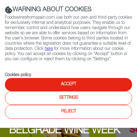
(+34) 913 497 100 |
WARNING ABOUT COOKIES
Foodswinesfromspain.com use both our own and third-party cookies
for exclusively internal and analytical purposes. They enable us to
remember, control and understand how users navigate through our
website so we are able to offer services based on information from
Contact FWS Worldwide
the user's browser. Some cookies belong to third parties located in
Search
countries where the legislation does not guarantee a suitable level of
data protection. Click
here
for more information about our cookie
policy. You can accept all cookies by clicking on "Accept" button or
Home
Upcoming Events
BELGRADE WINE WEEK 2022
you can configure or reject them by clicking on "Settings".
Cookies policy
.
ACCEPT
SETTINGS
REJECT
BELGRADE WINE WEEK