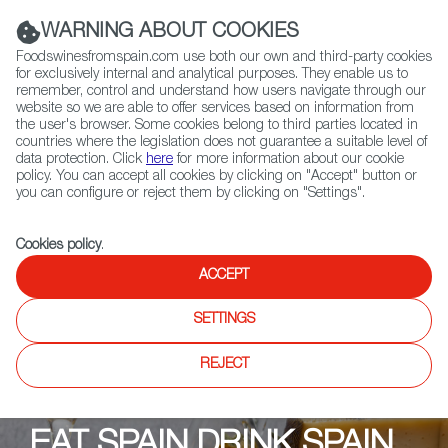
(+34) 913 497 100 |
WARNING ABOUT COOKIES
Foodswinesfromspain.com use both our own and third-party cookies
for exclusively internal and analytical purposes. They enable us to
remember, control and understand how users navigate through our
website so we are able to offer services based on information from
Contact FWS Worldwide
the user's browser. Some cookies belong to third parties located in
Search
countries where the legislation does not guarantee a suitable level of
data protection. Click
here
for more information about our cookie
policy. You can accept all cookies by clicking on "Accept" button or
Home
Upcoming Events
イベント
you can configure or reject them by clicking on "Settings".
BARCOM Sapporo バルコ札幌
Cookies policy
.
ACCEPT
SETTINGS
REJECT
EAT SPAIN DRINK SPAIN