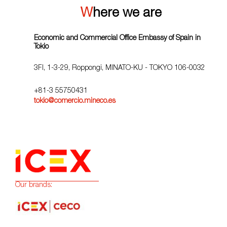
Where we are
Economic and Commercial Office Embassy of Spain in
Tokio
3FI, 1-3-29, Roppongi, MINATO-KU - TOKYO 106-0032
+81-3 55750431
tokio@comercio.mineco.es
Our brands: