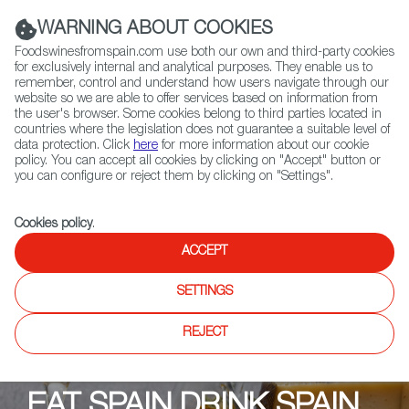
(+34) 913 497 100 |
WARNING ABOUT COOKIES
Foodswinesfromspain.com use both our own and third-party cookies
for exclusively internal and analytical purposes. They enable us to
remember, control and understand how users navigate through our
website so we are able to offer services based on information from
Contact FWS Worldwide
the user's browser. Some cookies belong to third parties located in
Search
countries where the legislation does not guarantee a suitable level of
data protection. Click
here
for more information about our cookie
policy. You can accept all cookies by clicking on "Accept" button or
Home
Upcoming Events
イベント
you can configure or reject them by clicking on "Settings".
VINO RUSSAFA ヴィノ・ルサファ
Cookies policy
.
ACCEPT
SETTINGS
REJECT
EAT SPAIN DRINK SPAIN