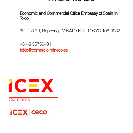
Economic and Commercial Office Embassy of Spain in
Tokio
3FI, 1-3-29, Roppongi, MINATO-KU - TOKYO 106-0032
+81-3 55750431
tokio@comercio.mineco.es
Our brands: