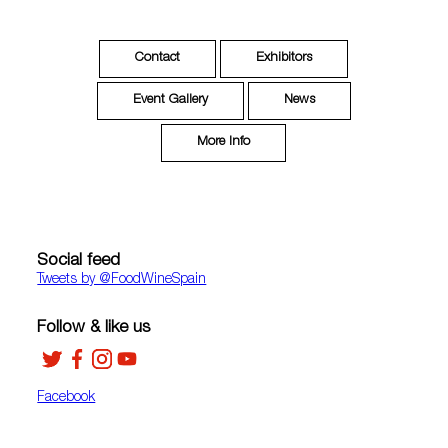
Contact
Exhibitors
Event Gallery
News
More Info
Social feed
Tweets by ‎@FoodWineSpain
Follow & like us
Facebook