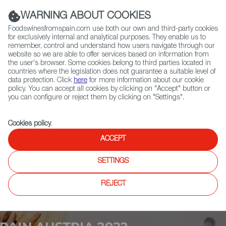
(+34) 913 497 100 |
WARNING ABOUT COOKIES
Foodswinesfromspain.com use both our own and third-party cookies
for exclusively internal and analytical purposes. They enable us to
remember, control and understand how users navigate through our
website so we are able to offer services based on information from
Contact FWS Worldwide
the user's browser. Some cookies belong to third parties located in
Search
countries where the legislation does not guarantee a suitable level of
data protection. Click
here
for more information about our cookie
policy. You can accept all cookies by clicking on "Accept" button or
Home
Upcoming Events
TASTE SPAIN AUSTRIA 2022
you can configure or reject them by clicking on "Settings".
Cookies policy
.
ACCEPT
SETTINGS
REJECT