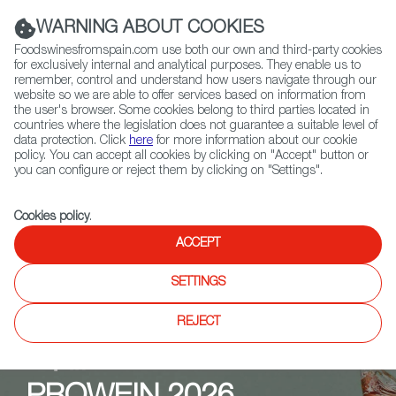
(+34) 913 497 100 |
WARNING ABOUT COOKIES
Foodswinesfromspain.com use both our own and third-party cookies
for exclusively internal and analytical purposes. They enable us to
remember, control and understand how users navigate through our
website so we are able to offer services based on information from
Contact FWS Worldwide
the user's browser. Some cookies belong to third parties located in
Search
countries where the legislation does not guarantee a suitable level of
data protection. Click
here
for more information about our cookie
policy. You can accept all cookies by clicking on "Accept" button or
Home
Upcoming Events
PROWEIN 2026
you can configure or reject them by clicking on "Settings".
Cookies policy
.
ACCEPT
SETTINGS
REJECT