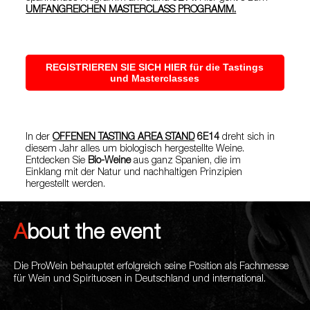
UMFANGREICHEN MASTERCLASS PROGRAMM.
REGISTRIEREN SIE SICH HIER für die Tastings
und Masterclasses
In der
OFFENEN TASTING AREA STAND
6E14
dreht sich in
diesem Jahr alles um biologisch hergestellte Weine.
Entdecken Sie
Bio-Weine
aus ganz Spanien, die im
Einklang mit der Natur und nachhaltigen Prinzipien
hergestellt werden.
About the event
Die ProWein behauptet erfolgreich seine Position als Fachmesse
für Wein und Spirituosen in Deutschland und international.