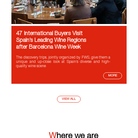
47 International Buyers Visit
Spain’s Leading Wine Regions
after Barcelona Wine Week
The discovery trips, jointly organized by FWS, give them a
unique and up-close look at Spain’s diverse and high-
quality wine scene
MORE
VIEW ALL
Where we are