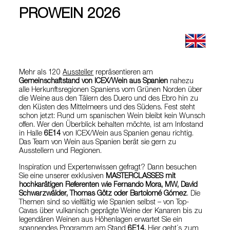
PROWEIN 2026
Mehr als 120
Aussteller
repräsentieren am
Gemeinschaftstand von ICEX/Wein aus Spanien
nahezu
alle Herkunftsregionen Spaniens vom Grünen Norden über
die Weine aus den Tälern des Duero und des Ebro hin zu
den Küsten des Mittelmeers und des Südens. Fest steht
schon jetzt: Rund um spanischen Wein bleibt kein Wunsch
offen. Wer den Überblick behalten möchte, ist am Infostand
in Halle
6E14
von ICEX/Wein aus Spanien genau richtig.
Das Team von Wein aus Spanien berät sie gern zu
Ausstellern und Regionen.
Inspiration und Expertenwissen gefragt? Dann besuchen
Sie eine unserer exklusiven
MASTERCLASSES mit
hochkarätigen Referenten wie Fernando Mora, MW, David
Schwarzwälder, Thomas Götz oder Bartolomé Gómez
. Die
Themen sind so vielfältig wie Spanien selbst – von Top-
Cavas über vulkanisch geprägte Weine der Kanaren bis zu
legendären Weinen aus Höhenlagen erwartet Sie ein
spannendes Programm am Stand
6E14.
Hier geht´s zum