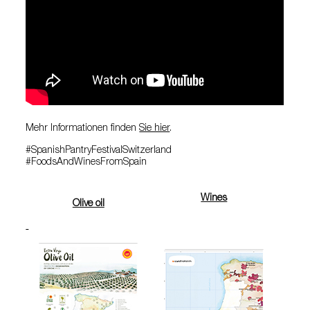
Mehr Informationen finden
Sie hier
.
#SpanishPantryFestivalSwitzerland
#FoodsAndWinesFromSpain
Wines
Olive oil