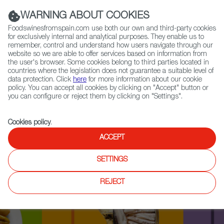
(+34) 913 497 100 |
WARNING ABOUT COOKIES
Foodswinesfromspain.com use both our own and third-party cookies
for exclusively internal and analytical purposes. They enable us to
remember, control and understand how users navigate through our
website so we are able to offer services based on information from
Contact FWS Worldwide
the user's browser. Some cookies belong to third parties located in
Search
countries where the legislation does not guarantee a suitable level of
data protection. Click
here
for more information about our cookie
policy. You can accept all cookies by clicking on "Accept" button or
Home
Upcoming Events
you can configure or reject them by clicking on "Settings".
SPANISH PANTRY FESTIVAL ZURICH 2023
Cookies policy
.
ACCEPT
SETTINGS
REJECT