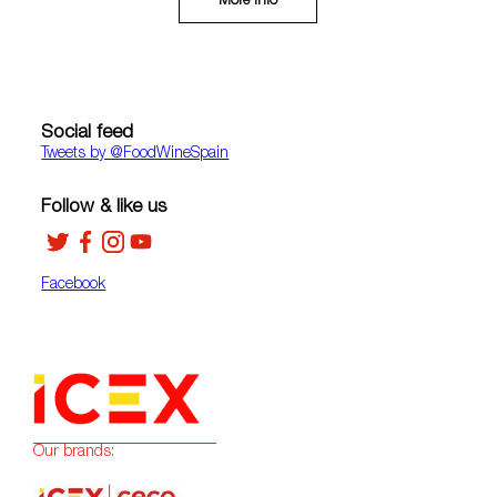
More Info
Social feed
Tweets by ‎@FoodWineSpain
Follow & like us
Facebook
Our brands: